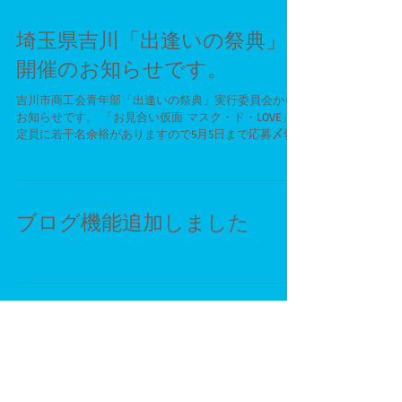
埼玉県吉川「出逢いの祭典」
開催のお知らせです。
吉川市商工会青年部「出逢いの祭典」実行委員会から
お知らせです。 「お見合い仮面 マスク・ド・LOVE」
定員に若干名余裕がありますので5月5日まで応募〆切
を延長致します。なお応募者多数の場合は抽選とさせ
て頂きますのでご了承ください。 日時：5月13日(日)16
時から19時...
ブログ機能追加しました