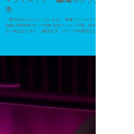
マジェスティ sg20j ポンプ交
換
ご覧頂きありがとうございます。 車種:マジェスティ
sg20j 作業内容:ポンプ交換 症状:エンジン不調、掛から
ない時はあります。 (確認方法、ポンプの作動音はして
いるかどうか) ---------------------------------------
---------...