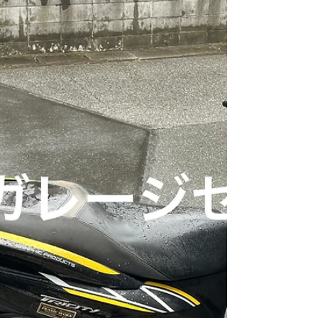
sg03j 作業内容: 足元 オーディオ2発 アンダー周りLED
紫、ストロボ6連、エアロカウル埋め込みLED7本、など
スピーカーカバーネオン仕様です。 夜は点灯すると、
別格に綺麗でかっこいいです。...