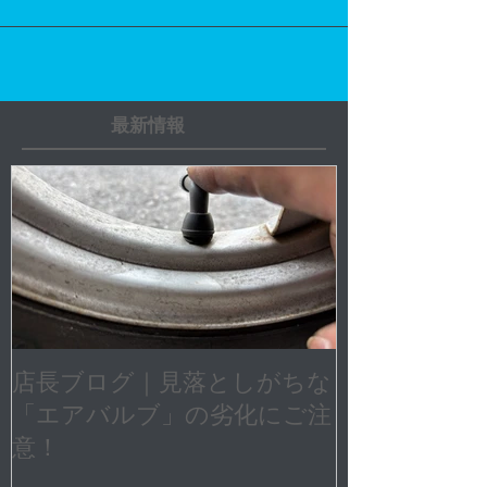
い、多くのお客様と出会えた一年だったことに、心よ
り感謝申し上げます。 2026年も「安心して任せられる
整備」「気軽に相談できるバイクショップ」を目指
し、 点検・整備・カスタム・車両販売まで、より一層
技術とサービスの向上に努めてまいります。 バイクラ
イフがより安全で、より楽しいものになるよう、全力
でサポートいたします。 本年も変わらぬご愛顧のほ
ど、どうぞよろしくお願い申し上げます。 皆さまにと
最新情報
って、2026年が走り出しの良い一年になりますよう
に。 「年始は2026年1月5日(月曜日)からです。」
店長ブログ｜見落としがちな
「エアバルブ」の劣化にご注