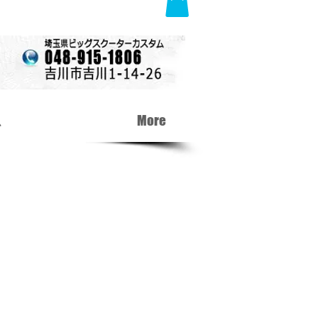
ム
車両購入
More