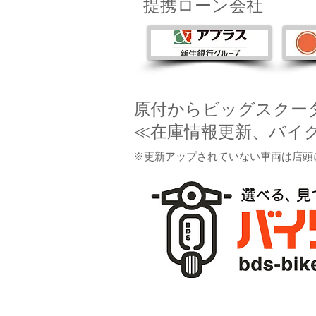
提携ローン会社
原付からビッグスクー
≪
在
庫情報更新、バイ
※更新アップされていない車両は店頭