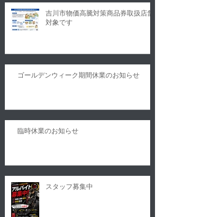
吉川市物価高騰対策商品券取扱店舗
対象です
ゴールデンウィーク期間休業のお知らせ
臨時休業のお知らせ
スタッフ募集中