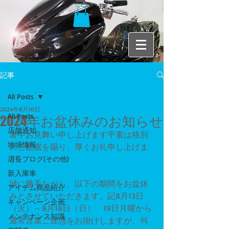
記事
All Posts
2024年8月10日
All Posts
2024年お盆休みのお知らせ
店舗通知
暑中お見舞い申し上げます平素は格別
地域情報
のご配慮を賜り、厚くお礼申し上げま
す。
店長ブログ(その他)
新入庫車
誠に勝手ながら、以下の期間をお盆休
アイテム商品紹介
みとさせていただきます。記8月13日
キャンペーン企画
（火）～8月18日（日）　19日月曜から
メンテナンス知識
通常営業ご迷惑をお掛けしますが、何