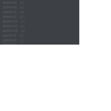
2026年6月
（1）
1件の記事
2026年4月
（3）
3件の記事
2026年2月
（2）
2件の記事
2026年1月
（2）
2件の記事
2025年12月
（1）
1件の記事
2025年11月
（1）
1件の記事
2025年10月
（3）
3件の記事
2025年7月
（1）
1件の記事
2025年6月
（1）
1件の記事
2025年5月
（4）
4件の記事
Search By Tags
All Posts
（165）
165件の記事
店舗通知
（24）
24件の記事
地域情報
（5）
5件の記事
店長ブログ(その他)
（4）
4件の記事
新入庫車
（7）
7件の記事
アイテム商品紹介
（3）
3件の記事
キャンペーン企画
（7）
7件の記事
メンテナンス知識
（4）
4件の記事
車関係
（2）
2件の記事