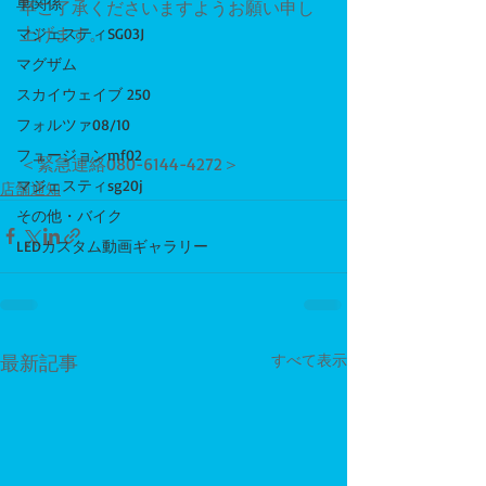
車関係
卒ご了承くださいますようお願い申し
上げます。
マジェスティSG03J
マグザム
スカイウェイブ 250
フォルツァ08/10
フュージョンmf02
＜緊急連絡080-6144-4272＞
マジェスティsg20j
店舗通知
その他・バイク
LEDカスタム動画ギャラリー
最新記事
すべて表示