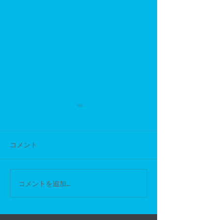
臨時休業のお知らせ
【臨時休業のお知らせ】 いつ
もバイクガレージゼロワンを
コメント
ご利用いただき、誠にありが
スタッフ募集中
とうございます。 誠に勝手な
がら 4月26日（日）は臨時休
コメントを追加…
業とさせていただきます。 お
客様にはご不便をおかけいた
しますが、何卒ご理解のほど