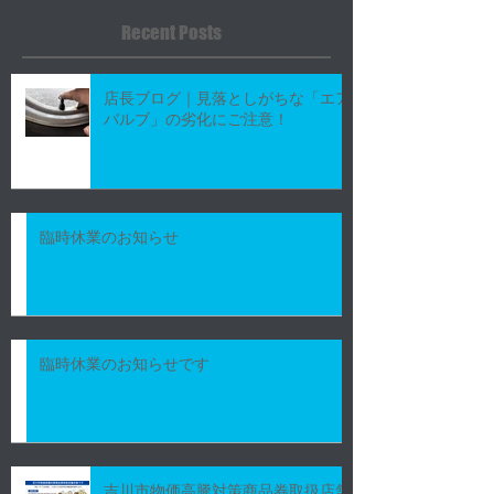
もよろしくお願い
Recent Posts
す。
店長ブログ｜見落としがちな「エア
バルブ」の劣化にご注意！
臨時休業のお知らせ
臨時休業のお知らせです
吉川市物価高騰対策商品券取扱店舗