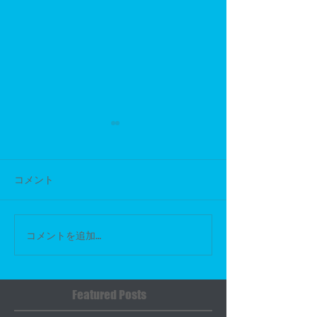
臨時休業のお知らせ
臨時休業のお知
いつもご利用頂きありがとう
いつもバイクガレ
ございます。 店舗お休みのお
ンをご利用いただ
コメント
知らせです。 7月26日(日曜
りがとうございま
日) 私用のため、勝手なが
手ながら 7月11日
ら、一日中お休みとさせて頂
時休業とさせてい
コメントを追加…
きます。 ご不便をおかけしま
す。 お客様には
して、申し訳ございません。
けいたしますが、
今後ともまたよろしくお願い
のほどよろしくお
Featured Posts
申し上げます。
ます。 翌営業日
営業いたしますの