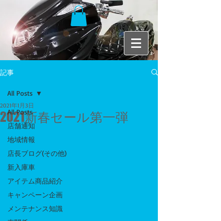
記事
All Posts
2021年1月3日
All Posts
2021新春セール第一弾
店舗通知
地域情報
店長ブログ(その他)
新入庫車
アイテム商品紹介
キャンペーン企画
メンテナンス知識