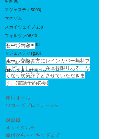
車関係
マジェスティSG03J
マグザム
スカイウェイブ 250
フォルツァ08/10
フュージョンmf02
セール内容：
マジェスティsg20j
オール交換の方にレインカバー無料プ
その他・バイク
レゼントします。在庫数限りある、な
LEDカスタム動画ギャラリー
くなり次第終了とさせていただきま
す。(電話予約必要)
使用オイル：
ワコーズプロステージS
対象車
４サイクル車
原付からネイキッドまで