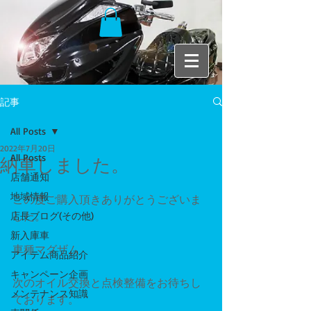
記事
All Posts
2022年7月20日
All Posts
納車しました。
店舗通知
地域情報
この度ご購入頂きありがとうございま
した。
店長ブログ(その他)
新入庫車
車種マグザム
アイテム商品紹介
キャンペーン企画
次のオイル交換と点検整備をお待ちし
メンテナンス知識
ております。