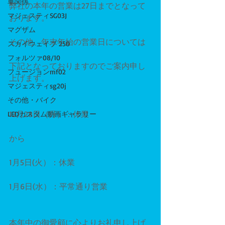
車関係
弊社の本年の営業は27日までとなって
マジェスティSG03J
おります。
マグザム
その他、年末年始の営業日については
スカイウェイブ 250
フォルツァ08/10
下記となっておりますのでご案内申し
フュージョンmf02
上げます。
マジェスティsg20j
その他・バイク
12月28日（月）：休業
LEDカスタム動画ギャラリー
から
1月5日(火）：休業
1月6日(水）：平常通り営業
本年中の御愛顧に心よりお礼申し上げ