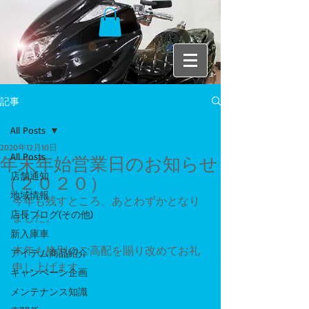
記事
All Posts
2020年12月10日
All Posts
年末年始営業日のお知らせ
店舗通知
（２０２０）
地域情報
今年も残すところ、あとわずかとなり
店長ブログ(その他)
ました。
新入庫車
本年も格別のご高配を賜り改めてお礼
アイテム商品紹介
申し上げます。
キャンペーン企画
メンテナンス知識