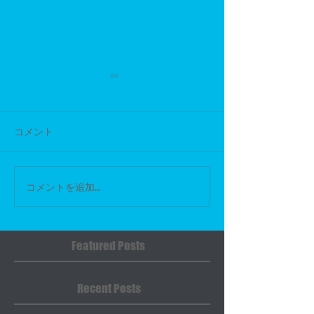
臨時休業のお知らせ
【臨時休業のお知らせ】 いつ
もバイクガレージゼロワンを
コメント
ご利用いただき、誠にありが
スタッフ募集中
とうございます。 誠に勝手な
がら 4月26日（日）は臨時休
コメントを追加…
業とさせていただきます。 お
客様にはご不便をおかけいた
しますが、何卒ご理解のほど
Featured Posts
よろしくお願いいたします。
翌営業日より通常通り営業い
たしますので、今後ともよろ
Recent Posts
しくお願いいたします。