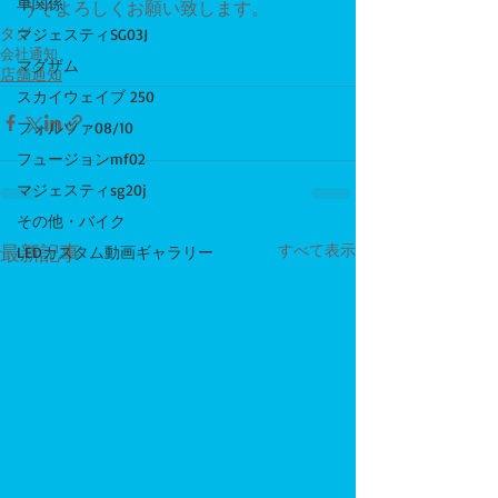
車関係
うぞよろしくお願い致します。
タグ：
マジェスティSG03J
会社通知
マグザム
店舗通知
スカイウェイブ 250
フォルツァ08/10
フュージョンmf02
マジェスティsg20j
その他・バイク
最新記事
すべて表示
LEDカスタム動画ギャラリー