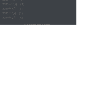
2025年10月
（3）
3件の記事
2025年7月
（1）
1件の記事
2025年6月
（1）
1件の記事
2025年5月
（4）
4件の記事
Search By Tags
All Posts
（165）
165件の記事
店舗通知
（24）
24件の記事
地域情報
（5）
5件の記事
店長ブログ(その他)
（4）
4件の記事
新入庫車
（7）
7件の記事
アイテム商品紹介
（3）
3件の記事
キャンペーン企画
（7）
7件の記事
メンテナンス知識
（4）
4件の記事
車関係
（2）
2件の記事
マジェスティSG03J
（17）
17件の記事
マグザム
（6）
6件の記事
スカイウェイブ 250
（3）
3件の記事
フォルツァ08/10
（3）
3件の記事
フュージョンmf02
（4）
4件の記事