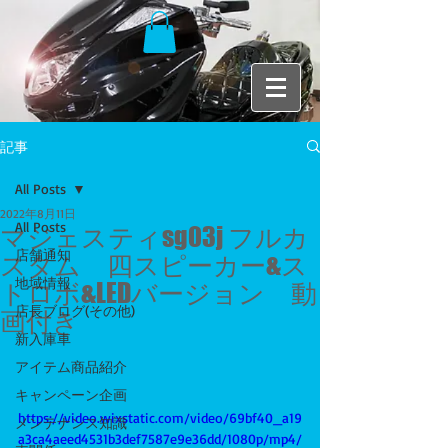
記事
All Posts
2022年8月11日
All Posts
マジェスティsg03j フルカ
店舗通知
スタム 四スピーカー&ス
地域情報
トロボ&LEDバージョン 動
店長ブログ(その他)
画付き
新入庫車
アイテム商品紹介
キャンペーン企画
https://video.wixstatic.com/video/69bf40_a19
メンテナンス知識
a3ca4aeed4531b3def7587e9e36dd/1080p/mp4/