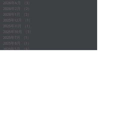
2026年4月
（3）
3件の記事
2026年2月
（2）
2件の記事
2026年1月
（2）
2件の記事
2025年12月
（1）
1件の記事
2025年11月
（1）
1件の記事
2025年10月
（3）
3件の記事
2025年7月
（1）
1件の記事
2025年6月
（1）
1件の記事
2025年5月
（4）
4件の記事
Search By Tags
All Posts
（165）
165件の記事
店舗通知
（24）
24件の記事
地域情報
（5）
5件の記事
店長ブログ(その他)
（4）
4件の記事
新入庫車
（7）
7件の記事
アイテム商品紹介
（3）
3件の記事
キャンペーン企画
（7）
7件の記事
メンテナンス知識
（4）
4件の記事
車関係
（2）
2件の記事
マジェスティSG03J
（17）
17件の記事