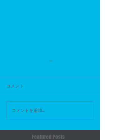
コメント
マジェスティsg03jリアパ
マジェスティsg03
コメントを追加…
ッド交換
オン取付
Featured Posts