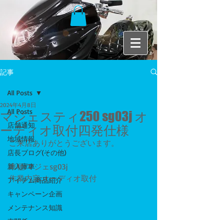
記事
All Posts
2024年4月8日
All Posts
マジェスティ250 sg03j オ
店舗通知
ーディオ取付四発仕様
地域情報
ご来店ありがとうございます。
店長ブログ(その他)
車種:マジェsg03j
新入庫車
作業内容:オーディオ取付
アイテム商品紹介
キャンペーン企画
メンテナンス知識