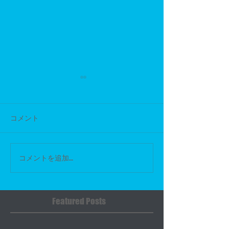
コメント
NMAX125 セパレートハン
本日オークショ
コメントを追加…
ドル取付作業
行って来ました
Featured Posts