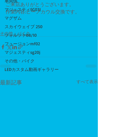
車関係
ご来店ありがとうございます。
マジェスティSG03J
作業内容:ビーノカウル交換です。
マグザム
スカイウェイブ 250
その他・バイク
フォルツァ08/10
フュージョンmf02
マジェスティsg20j
その他・バイク
LEDカスタム動画ギャラリー
最新記事
すべて表示