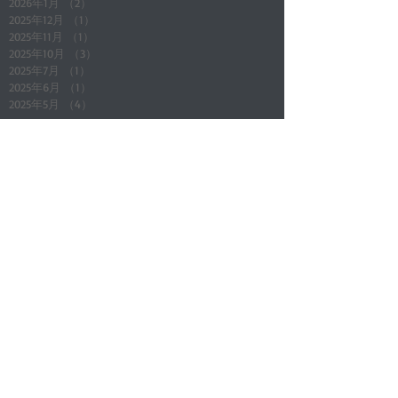
2026年1月
（2）
2件の記事
2025年12月
（1）
1件の記事
2025年11月
（1）
1件の記事
2025年10月
（3）
3件の記事
2025年7月
（1）
1件の記事
2025年6月
（1）
1件の記事
2025年5月
（4）
4件の記事
Search By Tags
All Posts
（165）
165件の記事
店舗通知
（24）
24件の記事
地域情報
（5）
5件の記事
店長ブログ(その他)
（4）
4件の記事
新入庫車
（7）
7件の記事
アイテム商品紹介
（3）
3件の記事
キャンペーン企画
（7）
7件の記事
メンテナンス知識
（4）
4件の記事
車関係
（2）
2件の記事
マジェスティSG03J
（17）
17件の記事
マグザム
（6）
6件の記事
スカイウェイブ 250
（3）
3件の記事