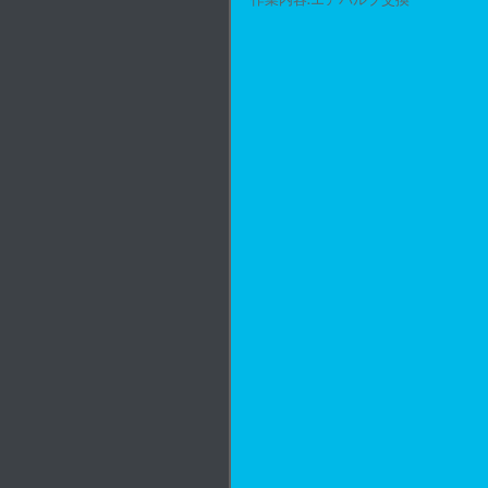
フュージョンmf02
マジェステ
LEDカスタム動画ギャラリー