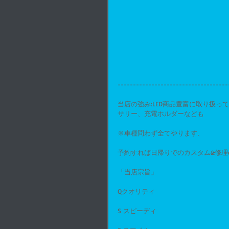
------------------------------------
当店の強み:LED商品豊富に取り扱
サリー、充電ホルダーなども
※車種問わず全てやります、
予約すれば日帰りでのカスタム&修理o
「当店宗旨」
Qクオリティ
S スピーディ