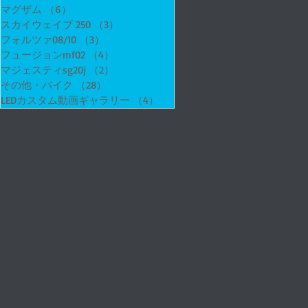
マグザム
（6）
6件の記事
スカイウェイブ 250
（3）
3件の記事
フォルツァ08/10
（3）
3件の記事
フュージョンmf02
（4）
4件の記事
マジェスティsg20j
（2）
2件の記事
その他・バイク
（28）
28件の記事
LEDカスタム動画ギャラリー
（4）
4件の記事