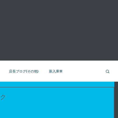
店長ブログ(その他)
新入庫車
ーン企画
メンテナンス知識
車関係
ック
ム
スカイウェイブ 250
フォルツァ08/10