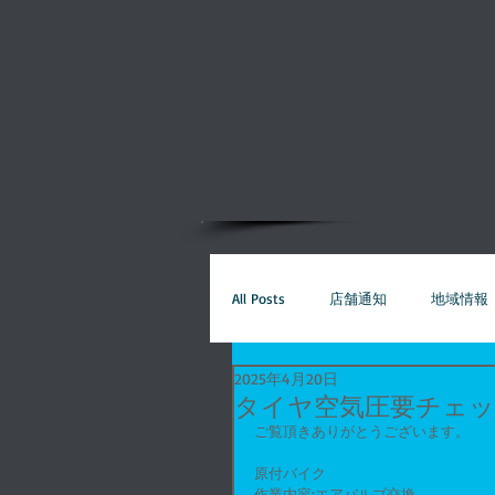
All Posts
店舗通知
地域情報
2025年4月20日
アイテム商品紹介
キャンペ
タイヤ空気圧要チェ
ご覧頂きありがとうございます。
原付バイク
マジェスティSG03J
マグザ
作業内容:エアバルブ交換