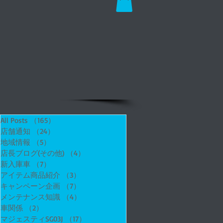
All Posts
（165）
165件の記事
店舗通知
（24）
24件の記事
地域情報
（5）
5件の記事
店長ブログ(その他)
（4）
4件の記事
新入庫車
（7）
7件の記事
アイテム商品紹介
（3）
3件の記事
キャンペーン企画
（7）
7件の記事
メンテナンス知識
（4）
4件の記事
車関係
（2）
2件の記事
マジェスティSG03J
（17）
17件の記事