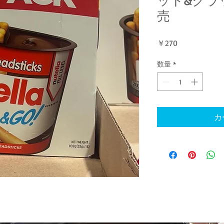
売
価
￥270
格
数量
*
カ