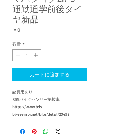
通勤通学前後タイ
ヤ新品
価
￥0
格
数量
*
カートに追加する
諸費用あり
BDSバイクセンサー掲載車
https://www.bds-
bikesensor.net/bike/detail/20499