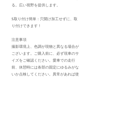
る。広い視野を提供します。
5.取り付け簡単：穴開け加工せずに、取
り付けできます！
注意事項
撮影環境上、色調が現物と異なる場合が
ございます。ご購入前に、必ず現車のサ
イズをご確認ください。愛車での走行
前、休憩時には各部の固定にゆるみがな
いか点検してください。異常があれば使
用を中止または適宜新品に交換してくだ
さい。こちらの商品は海外からの商品と
なるため、製造過程もしくは輸送中につ
いた小さなキズなどがある場合がござい
ます。ご了承の上ご購入いただきますよ
うお願い致します。