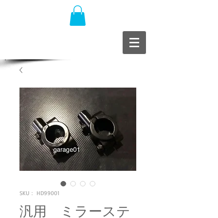
SKU： HD99001
汎用 ミラーステ