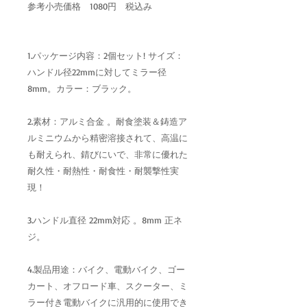
参考小売価格 1080円 税込み
1.パッケージ内容：2個セット! サイズ：
ハンドル径22mmに対してミラー径
8mm。カラー：ブラック。
2.素材：アルミ合金 。耐食塗装＆鋳造ア
ルミニウムから精密溶接されて、高温に
も耐えられ、錆びにいで、非常に優れた
耐久性・耐熱性・耐食性・耐襲撃性実
現！
3.ハンドル直径 22mm対応 。8mm 正ネ
ジ。
4.製品用途：バイク、電動バイク、ゴー
カート、オフロード車、スクーター、ミ
ラー付き電動バイクに汎用的に使用でき