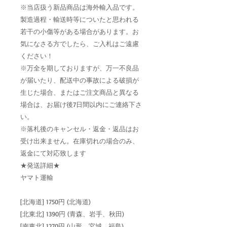
※当店扱う新品商品は海外輸入品です。
製造過程・輸送時等についたと思われる
若干の小傷等がある場合があります。お
気になさる方でしたら、ご入札はご遠慮
ください！
※万全を期しておりますが、万一不良品
が届いたり、配送中の事故による破損が
生じた場合、またはご注文商品と異なる
場合は、お届け後7日間以内にご連絡下さ
い。
※落札後のキャンセル・返金・返品はお
受け出来ません。在庫切れの場合のみ、
返金にて対応致します
★発送詳細★
ヤマト運輸
[北海道] 1750円 (北海道)
[北東北] 1390円 (青森、岩手、秋田)
[南東北] 1270円 (山形、宮城、福島)