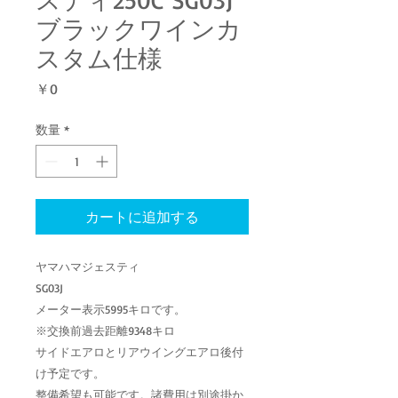
ブラックワインカ
スタム仕様
価
￥0
格
数量
*
カートに追加する
ヤマハマジェスティ
SG03J
メーター表示5995キロです。
※交換前過去距離9348キロ
サイドエアロとリアウイングエアロ後付
け予定です。
整備希望も可能です。諸費用は別途掛か