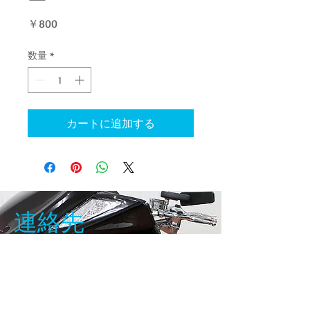
価
￥800
格
数量
*
カートに追加する
連絡先
〒：342-0055
​埼玉県吉川市吉川1-14-26
Email:
bikeshop.zero1@gmail.com