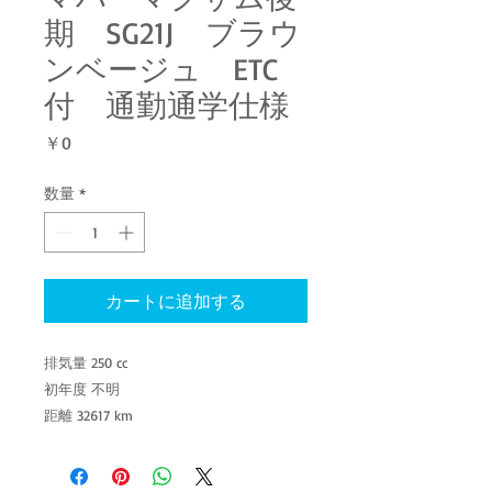
期 SG21J ブラウ
ンベージュ ETC
付 通勤通学仕様
価
￥0
格
数量
*
カートに追加する
排気量 250 cc
初年度 不明
距離 32617 km