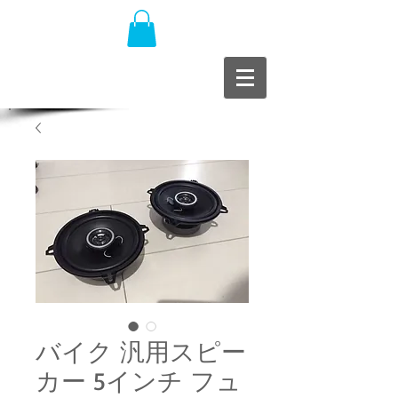
バイク 汎用スピー
カー 5インチ フュ