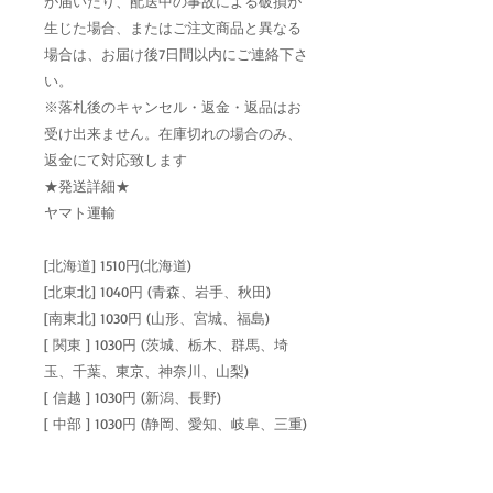
が届いたり、配送中の事故による破損が
生じた場合、またはご注文商品と異なる
場合は、お届け後7日間以内にご連絡下さ
い。
※落札後のキャンセル・返金・返品はお
受け出来ません。在庫切れの場合のみ、
返金にて対応致します
★発送詳細★
ヤマト運輸
[北海道] 1510円(北海道)
[北東北] 1040円 (青森、岩手、秋田)
[南東北] 1030円 (山形、宮城、福島)
[ 関東 ] 1030円 (茨城、栃木、群馬、埼
玉、千葉、東京、神奈川、山梨)
[ 信越 ] 1030円 (新潟、長野)
[ 中部 ] 1030円 (静岡、愛知、岐阜、三重)
[ 北陸 ] 1030円 (富山、石川、福井)
[ 関西 ] 1150円 (滋賀、京都、大阪、兵