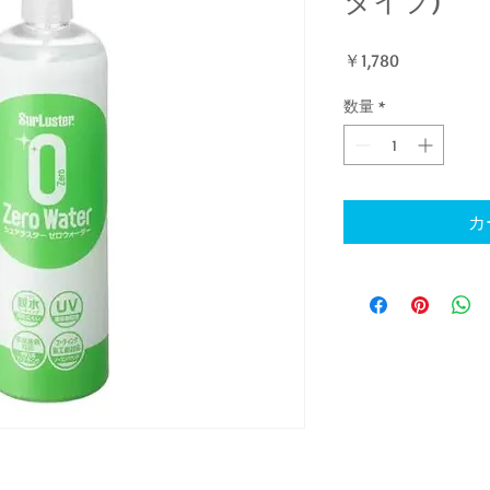
価
￥1,780
格
数量
*
カ