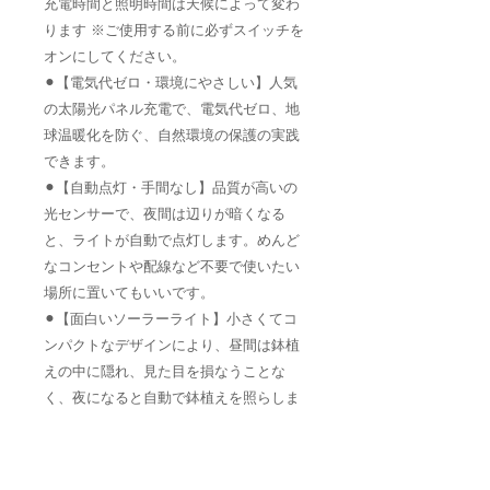
充電時間と照明時間は天候によって変わ
ります ※ご使用する前に必ずスイッチを
オンにしてください。
⚫︎【電気代ゼロ・環境にやさしい】人気
の太陽光パネル充電で、電気代ゼロ、地
球温暖化を防ぐ、自然環境の保護の実践
できます。
⚫︎【自動点灯・手間なし】品質が高いの
光センサーで、夜間は辺りが暗くなる
と、ライトが自動で点灯します。めんど
なコンセントや配線など不要で使いたい
場所に置いてもいいです。
⚫︎【面白いソーラーライト】小さくてコ
ンパクトなデザインにより、昼間は鉢植
えの中に隠れ、見た目を損なうことな
く、夜になると自動で鉢植えを照らしま
す。また、ワインのボトルなどに入れ
て、面白い飾りとしても利用できます。