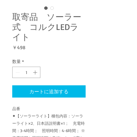
取寄品 ソーラー
式 コルクLEDラ
イト
価
￥498
格
数量
*
カートに追加する
品番
⚫︎【ソーラーライト】梱包内容：ソーラ
ーライト×2、日本語説明書×1； 充電時
間：3-4時間； 照明時間：4-6時間； ※