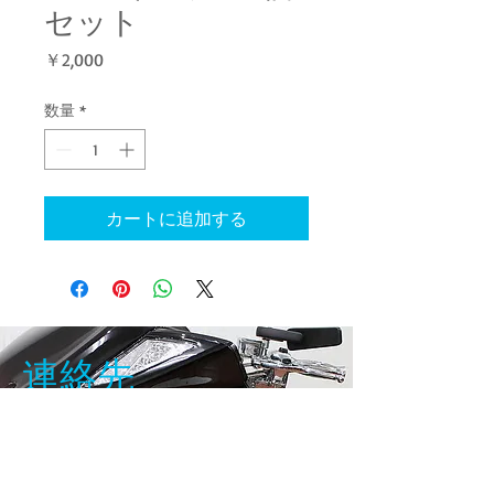
セット
価
￥2,000
格
数量
*
カートに追加する
連絡先
〒：342-0055
​埼玉県吉川市吉川1-14-26