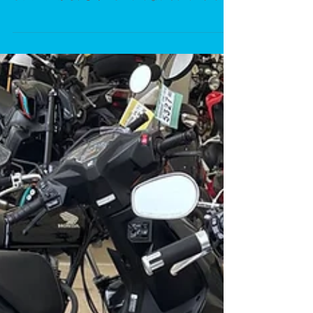
取付作業
今回は YAMAHA NMAX125 にセパレートハンドルを取り
付ける作業を行いました。 ノーマルのアップライトな
ポジションから、よりスポーティなライディングポジ
ションへ変更するカスタムです。 NMAXはスクーター
ながらフロント周りの剛性が高く、ハンドル周りのカ
スタム自由度も意外と高い車両です。ただし、セパハ
ン化にあたっては「ただ付ける」だけでは済まないポ
イントも多く、事前確認と調整が重要になります。 取
付時のポイント まず注意したのは ハンドル角度と切れ
角。 フルロック時にタンクカバーやメーター周りへ干
渉しないか、左右とも細かくチェックしています。 次
に ブレーキホース・スロットルワイヤー・電装配線の
取り回し。 ハンドル位置が下がることで、純正状態で
はテンションが掛かりやすくなるため、無理のないル
ートへ変更・調整を行いました。 見た目だけでなく、
操作時の引っ掛かりや戻りの悪さが出ないよう、ここ
は特に慎重に作業しています。 ポジションと操作性の
変化 セパレートハンドル化によって、 ・上半身が自然
に前傾 ・フロント荷重がかけやすい ・旋回時の一体感