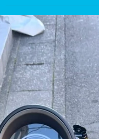
フラーの取付」です。 まずフォグランプ。 夜間走行時
の視認性アップはもちろん、フロント周りの雰囲気も
一気に引き締まります。取り付け位置や配線の取り回
しを確認しながら、振動や干渉が出ないよう確実に固
定しています。スクーターはスペースが限られている
分、ここは地味に知恵と経験がものを言うところで
す。 続いて社外マフラー。 焼き色の入ったマフラーは
存在感抜群で、リアビューの印象がガラッと変わりま
す。見た目だけでなく、取付角度やクリアランス、排
気漏れのチェックまでしっかり行い、安心して乗れる
状態に仕上げました。 カスタムは「付けばOK」ではな
く、 安全性・耐久性・見た目のバランスがそろってこ
そ完成です。 アドレスV125Gは通勤・通学からカスタ
ムベースまで幅広く楽しめる一台。 ライト周りやマフ
ラー交換だけでも、愛着はかなり変わってきますね。
カスタムや取付作業でお悩みの方は、無理せずプロに
お任せください。 ご依頼ありがとうございました。...